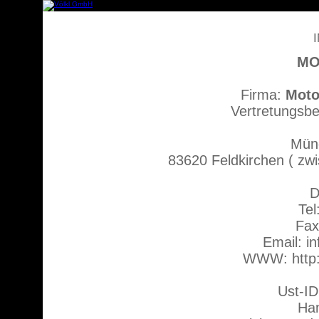
MO
Firma:
Moto 
Vertretungsbe
Münc
83620 Feldkirchen ( z
D
Tel
Fax
Email: i
WWW: http:
Ust-I
Han